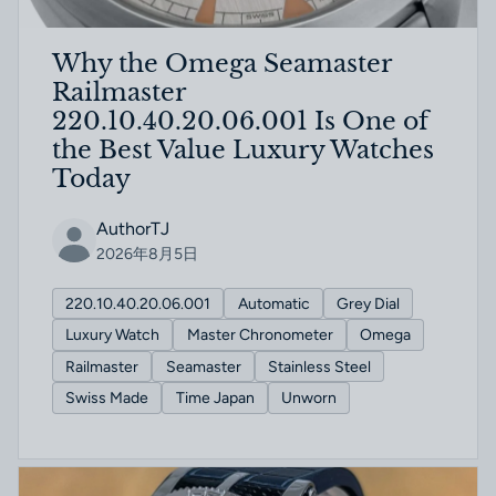
Why the Omega Seamaster
Railmaster
220.10.40.20.06.001 Is One of
the Best Value Luxury Watches
Today
AuthorTJ
2026年8月5日
220.10.40.20.06.001
Automatic
Grey Dial
Luxury Watch
Master Chronometer
Omega
Railmaster
Seamaster
Stainless Steel
Swiss Made
Time Japan
Unworn