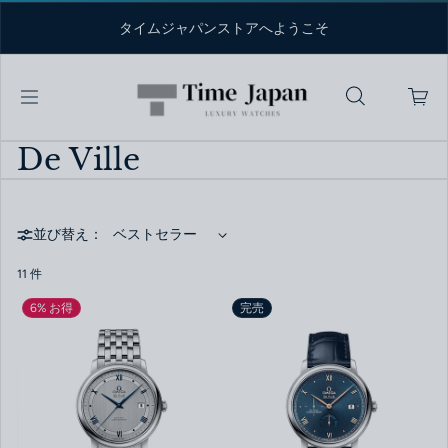
コンテンツへスキップ
タイムジャパンストアへようこそ
De Ville
並び替え：
11 件
6% お得
完売