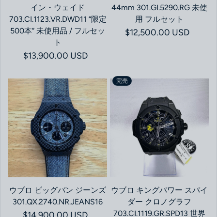
イン・ウェイド
44mm 301.GI.5290.RG 未使
703.CI.1123.VR.DWD11 “限定
用 フルセット
500本” 未使用品 / フルセッ
通常価格
$12,500.00 USD
ト
通常価格
$13,900.00 USD
完売
ウブロ ビッグバン ジーンズ
ウブロ キングパワー スパイ
301.QX.2740.NR.JEANS16
ダー クロノグラフ
703.CI.1119.GR.SPD13 世界
通常価格
$14,900.00 USD