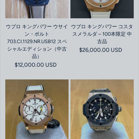
ウブロ キングパワー ウサイ
ウブロ キングパワー コスタ
ン・ボルト
スメラルダ – 100本限定 中
703.CI.1129.NR.USB12 スペ
古品
シャルエディション（中古
通常価格
$26,000.00 USD
品）
通常価格
$12,000.00 USD